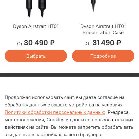
Dyson Airstrait HT01
Dyson Airstrait HT01
Presentation Case
30 490 ₽
31 490 ₽
От
От
Выбрать
Подробнее
Каталог
Продолжая использовать сайт, вы даете согласие на
О компании
обработку данных с вашего устройства на условиях
Контакты
Политики обработки персональных данных:
IP-адреса,
Оплата и доставка
местоположения, Cookies и данных о пользовательских
действиях на сайте. Вы можете запретить обрабатывать
Личный кабинет
эти данные в настройках вашего браузера.
Блог