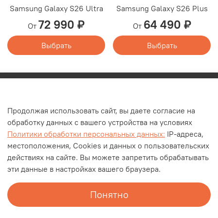
Samsung Galaxy S26 Ultra
Samsung Galaxy S26 Plus
72 990 ₽
64 490 ₽
От
От
Выбрать
Выбрать
Каталог
Продолжая использовать сайт, вы даете согласие на
О компании
обработку данных с вашего устройства на условиях
Контакты
Политики обработки персональных данных:
IP-адреса,
Оплата и доставка
местоположения, Cookies и данных о пользовательских
действиях на сайте. Вы можете запретить обрабатывать
Личный кабинет
эти данные в настройках вашего браузера.
Блог
Документы
Понятно