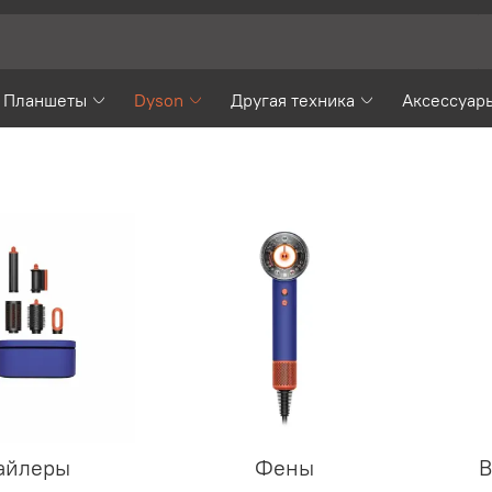
Планшеты
Dyson
Другая техника
Аксессуар
айлеры
Фены
В