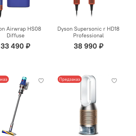
on Airwrap HS08
Dyson Supersonic r HD18
Diffuse
Professional
33 490 ₽
38 990 ₽
аказ
Предзаказ