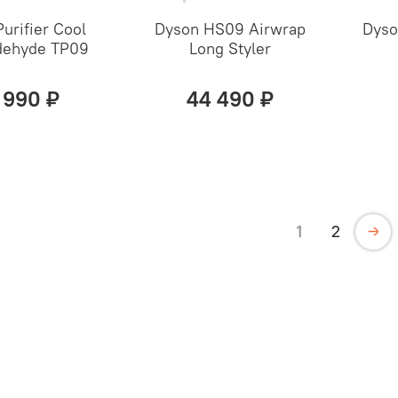
urifier Cool
Dyson HS09 Airwrap
Dyso
dehyde TP09
Long Styler
 990 ₽
44 490 ₽
1
2