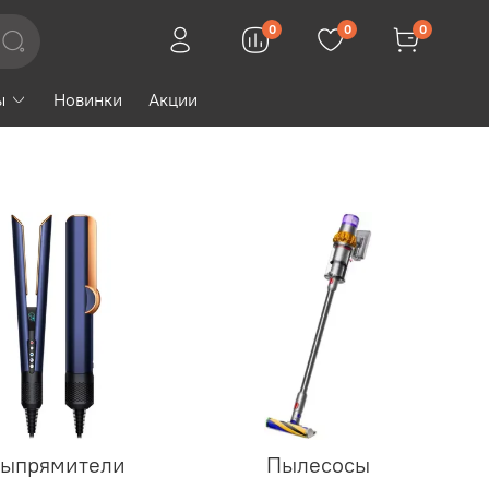
0
0
0
ы
Новинки
Акции
ыпрямители
Пылесосы