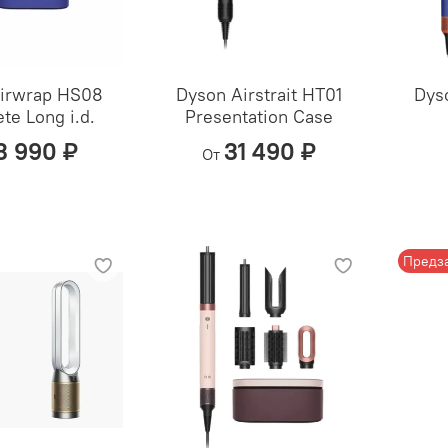
irwrap HS08
Dyson Airstrait HT01
Dys
te Long i.d.
Presentation Case
3 990 ₽
31 490 ₽
От
Предз