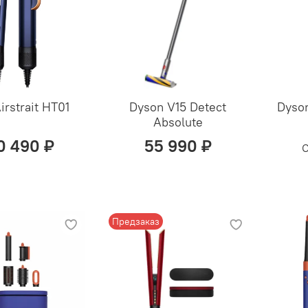
irstrait HT01
Dyson V15 Detect
Dyso
Absolute
0 490 ₽
55 990 ₽
О
Предзаказ