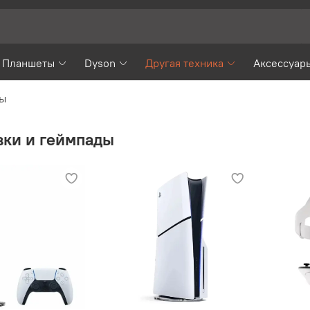
Планшеты
Dyson
Другая техника
Аксессуар
ды
вки и геймпады