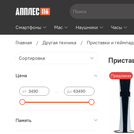
Смартфоны
Mac
Наушники
Часы
Главная
Другая техника
Приставки и геймпа
Приста
Цена
Предзаказ
—
от
до
Память