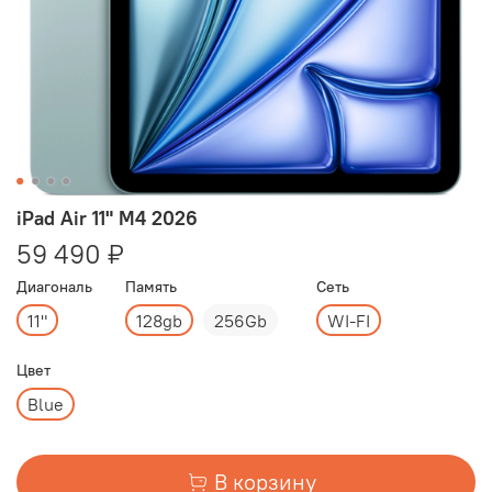
iPad Air 11" M4 2026
59 490 ₽
Диагональ
Память
Сеть
11"
128gb
256Gb
WI-FI
Цвет
Blue
В корзину