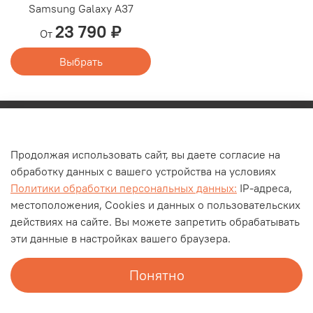
Samsung Galaxy A37
23 790 ₽
От
Выбрать
Каталог
Продолжая использовать сайт, вы даете согласие на
О компании
обработку данных с вашего устройства на условиях
Контакты
Политики обработки персональных данных:
IP-адреса,
Оплата и доставка
местоположения, Cookies и данных о пользовательских
действиях на сайте. Вы можете запретить обрабатывать
Личный кабинет
эти данные в настройках вашего браузера.
Блог
Документы
Понятно