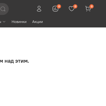
0
0
0
ы
Новинки
Акции
м над этим.