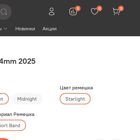
0
0
0
ы
Новинки
Акции
44mm 2025
Цвет ремешка
ht
Midnight
Starlight
ериал Ремешка
port Band