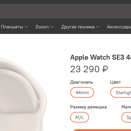
Планшеты
Dyson
Другая техника
Аксессуар
Apple Watch SE3 
23 290 ₽
Диагональ
Цвет
44mm
Starlig
Размер ремешка
Мат
M/L
S