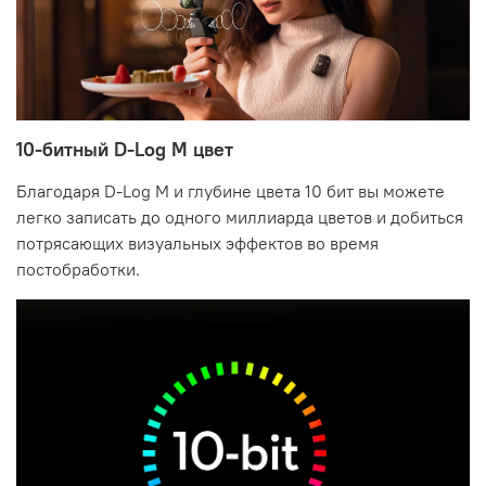
10-битный D-Log M цвет
Благодаря D-Log M и глубине цвета 10 бит вы можете
легко записать до одного миллиарда цветов и добиться
потрясающих визуальных эффектов во время
постобработки.